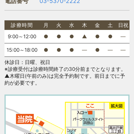
電話番号
03-5370-2222
診療時間
月
火
水
木
金
土
日祝
9:00～12:00
●
●
●
▲
●
●
―
15:00～18:00
●
●
●
―
●
―
―
休診日：日曜、祝日
※診療受付は診療時間終了の30分前までとなります。
▲木曜日(午前のみ)は完全予約制です。前日までに予
約が必要です。